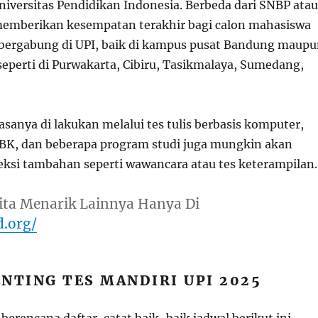
niversitas Pendidikan Indonesia. Berbeda dari SNBP atau
 memberikan kesempatan terakhir bagi calon mahasiswa
 bergabung di UPI, baik di kampus pusat Bandung maup
eperti di Purwakarta, Cibiru, Tasikmalaya, Sumedang,
iasanya di lakukan melalui tes tulis berbasis komputer,
TBK, dan beberapa program studi juga mungkin akan
ksi tambahan seperti wawancara atau tes keterampilan.
ita Menarik Lainnya Hanya Di
d.org/
NTING TES MANDIRI UPI 2025