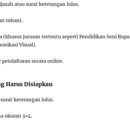
jazah atau surat keterangan lulus.
an rohani.
a (khusus jurusan tertentu seperti Pendidikan Seni Rupa
unikasi Visual).
 pendaftaran secara online.
g Harus Disiapkan
 surat keterangan lulus.
na ukuran 3×4.