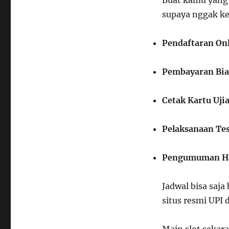
Buat kamu yang b
supaya nggak ke
Pendaftaran Onl
Pembayaran Bia
Cetak Kartu Uji
Pelaksanaan Tes
Pengumuman Has
Jadwal bisa saja
situs resmi UPI 