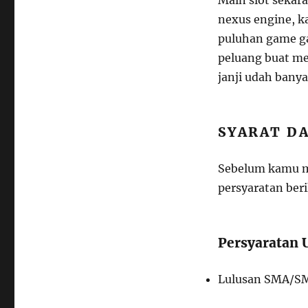
Main slot sekar
nexus engine, ka
puluhan game gac
peluang buat me
janji udah bany
SYARAT D
Sebelum kamu m
persyaratan beri
Persyaratan
Lulusan SMA/SMK