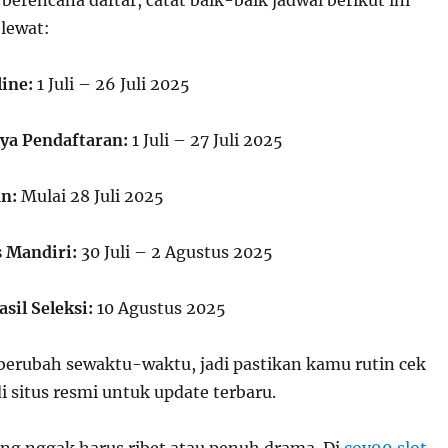
erencana daftar, catat baik-baik jadwal berikut ini
lewat:
ine:
1 Juli – 26 Juli 2025
ya Pendaftaran:
1 Juli – 27 Juli 2025
an:
Mulai 28 Juli 2025
 Mandiri:
30 Juli – 2 Agustus 2025
il Seleksi:
10 Agustus 2025
 berubah sewaktu-waktu, jadi pastikan kamu rutin cek
di situs resmi untuk update terbaru.