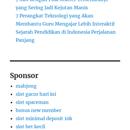
yang Sering Jadi Kejutan Manis
7 Perangkat Teknologi yang Akan
Membantu Guru Mengajar Lebih Interaktif
Sejarah Pendidikan di Indonesia Perjalanan
Panjang
Sponsor
mahjong
slot gacor hari ini
slot spaceman
bonus new member
slot minimal deposit 10k
slot bet kecil