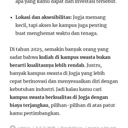
apa yang kamu dapat dari investasi tersebut.
Lokasi dan aksesibilitas:
Jogja memang
kecil, tapi akses ke kampus juga penting
buat menghemat waktu dan tenaga.
Di tahun 2025, semakin banyak orang yang
sadar bahwa
kuliah di kampus swasta bukan
berarti kualitasnya lebih rendah
. Justru,
banyak kampus swasta di Jogja yang lebih
cepat berinovasi dan menyesuaikan diri dengan
kebutuhan industri. Jadi kalau kamu cari
kampus swasta berkualitas di Jogja dengan
biaya terjangkau
, pilihan-pilihan di atas patut
kamu pertimbangkan.
Author
Posted
Categories
Tags
admin
Juli 2, 2025
Pendidikan
Kampus Murah