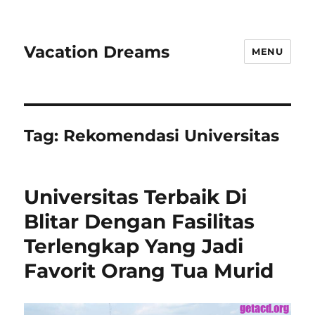
Vacation Dreams
MENU
Tag:
Rekomendasi Universitas
Universitas Terbaik Di
Blitar Dengan Fasilitas
Terlengkap Yang Jadi
Favorit Orang Tua Murid