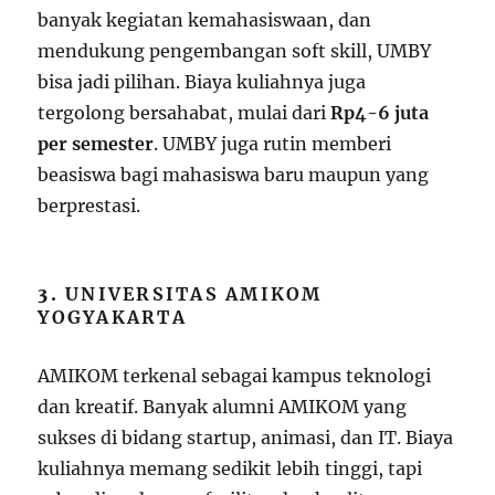
banyak kegiatan kemahasiswaan, dan
mendukung pengembangan soft skill, UMBY
bisa jadi pilihan. Biaya kuliahnya juga
tergolong bersahabat, mulai dari
Rp4-6 juta
per semester
. UMBY juga rutin memberi
beasiswa bagi mahasiswa baru maupun yang
berprestasi.
3.
UNIVERSITAS AMIKOM
YOGYAKARTA
AMIKOM terkenal sebagai kampus teknologi
dan kreatif. Banyak alumni AMIKOM yang
sukses di bidang startup, animasi, dan IT. Biaya
kuliahnya memang sedikit lebih tinggi, tapi