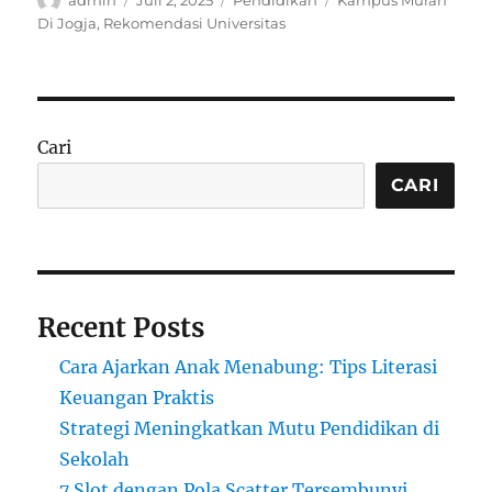
on
Di Jogja
,
Rekomendasi Universitas
Cari
CARI
Recent Posts
Cara Ajarkan Anak Menabung: Tips Literasi
Keuangan Praktis
Strategi Meningkatkan Mutu Pendidikan di
Sekolah
7 Slot dengan Pola Scatter Tersembunyi