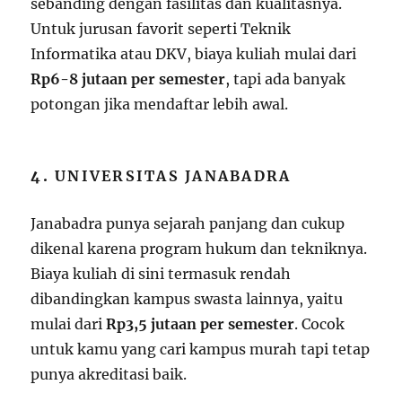
sebanding dengan fasilitas dan kualitasnya.
Untuk jurusan favorit seperti Teknik
Informatika atau DKV, biaya kuliah mulai dari
Rp6-8 jutaan per semester
, tapi ada banyak
potongan jika mendaftar lebih awal.
4.
UNIVERSITAS JANABADRA
Janabadra punya sejarah panjang dan cukup
dikenal karena program hukum dan tekniknya.
Biaya kuliah di sini termasuk rendah
dibandingkan kampus swasta lainnya, yaitu
mulai dari
Rp3,5 jutaan per semester
. Cocok
untuk kamu yang cari kampus murah tapi tetap
punya akreditasi baik.