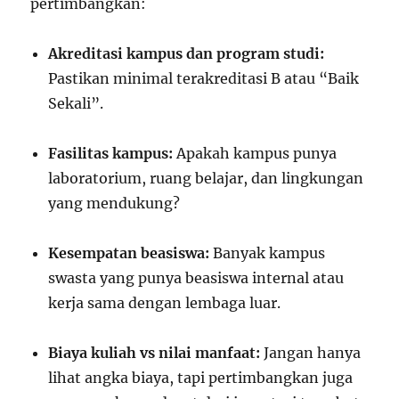
pertimbangkan:
Akreditasi kampus dan program studi:
Pastikan minimal terakreditasi B atau “Baik
Sekali”.
Fasilitas kampus:
Apakah kampus punya
laboratorium, ruang belajar, dan lingkungan
yang mendukung?
Kesempatan beasiswa:
Banyak kampus
swasta yang punya beasiswa internal atau
kerja sama dengan lembaga luar.
Biaya kuliah vs nilai manfaat:
Jangan hanya
lihat angka biaya, tapi pertimbangkan juga