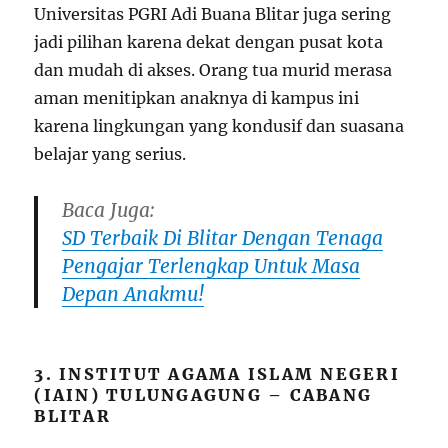
Universitas PGRI Adi Buana Blitar juga sering
jadi pilihan karena dekat dengan pusat kota
dan mudah di akses. Orang tua murid merasa
aman menitipkan anaknya di kampus ini
karena lingkungan yang kondusif dan suasana
belajar yang serius.
Baca Juga:
SD Terbaik Di Blitar Dengan Tenaga
Pengajar Terlengkap Untuk Masa
Depan Anakmu!
3. INSTITUT AGAMA ISLAM NEGERI
(IAIN) TULUNGAGUNG – CABANG
BLITAR