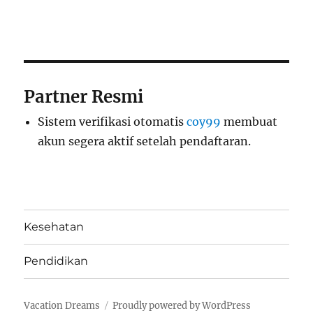
Partner Resmi
Sistem verifikasi otomatis
coy99
membuat
akun segera aktif setelah pendaftaran.
Kesehatan
Pendidikan
Vacation Dreams
Proudly powered by WordPress