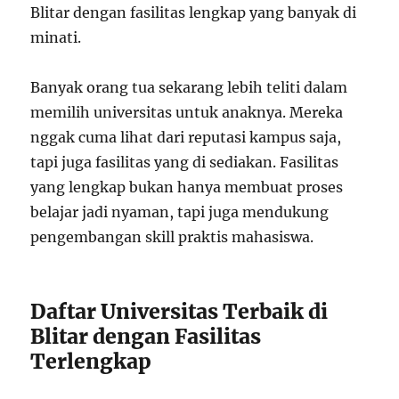
Blitar dengan fasilitas lengkap yang banyak di
minati.
Banyak orang tua sekarang lebih teliti dalam
memilih universitas untuk anaknya. Mereka
nggak cuma lihat dari reputasi kampus saja,
tapi juga fasilitas yang di sediakan. Fasilitas
yang lengkap bukan hanya membuat proses
belajar jadi nyaman, tapi juga mendukung
pengembangan skill praktis mahasiswa.
Daftar Universitas Terbaik di
Blitar dengan Fasilitas
Terlengkap