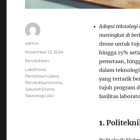
Adopsi teknologi
meningkat di berb
Author
admin
drone untuk tuj
Posted
November 12, 2024
hingga 15% seti
on
Categories
Pendidikan
pemetaan, hingg
Tags
LabDrone
,
dalam teknologi 
PemetaanUdara
,
yang tertarik be
PendidikanDrone
,
tujuh program d
SekolahDrone
,
TeknologiUAV
fasilitas laborat
1.
Politekni