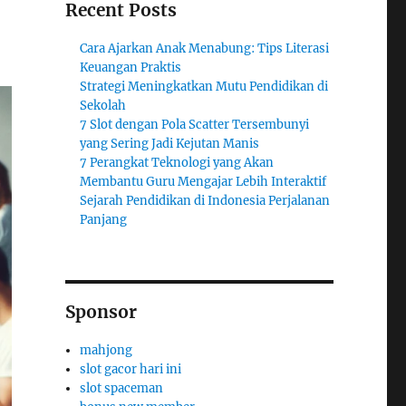
Recent Posts
Cara Ajarkan Anak Menabung: Tips Literasi
Keuangan Praktis
Strategi Meningkatkan Mutu Pendidikan di
Sekolah
7 Slot dengan Pola Scatter Tersembunyi
yang Sering Jadi Kejutan Manis
7 Perangkat Teknologi yang Akan
Membantu Guru Mengajar Lebih Interaktif
Sejarah Pendidikan di Indonesia Perjalanan
Panjang
Sponsor
mahjong
slot gacor hari ini
slot spaceman