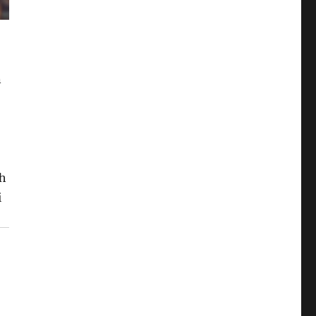
n
ah
i