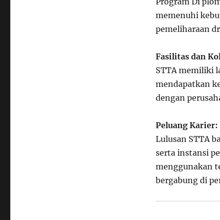
Program Di plo
memenuhi kebut
pemeliharaan dr
Fasilitas dan Ko
STTA memiliki l
mendapatkan kes
dengan perusaha
Peluang Karier:
Lulusan STTA ba
serta instansi
menggunakan tek
bergabung di pe