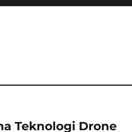
ma Teknologi Drone