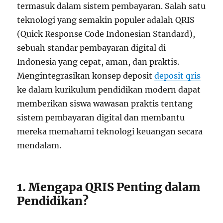
termasuk dalam sistem pembayaran. Salah satu
teknologi yang semakin populer adalah QRIS
(Quick Response Code Indonesian Standard),
sebuah standar pembayaran digital di
Indonesia yang cepat, aman, dan praktis.
Mengintegrasikan konsep deposit
deposit qris
ke dalam kurikulum pendidikan modern dapat
memberikan siswa wawasan praktis tentang
sistem pembayaran digital dan membantu
mereka memahami teknologi keuangan secara
mendalam.
1. Mengapa QRIS Penting dalam
Pendidikan?