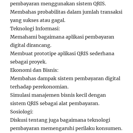
pembayaran menggunakan sistem QRIS.
Membahas probabilitas dalam jumlah transaksi
yang sukses atau gagal.
Teknologi Informasi:
Memahami bagaimana aplikasi pembayaran
digital dirancang.
Membuat prototipe aplikasi QRIS sederhana
sebagai proyek.
Ekonomi dan Bisnis:
Membahas dampak sistem pembayaran digital
terhadap perekonomian.
Simulasi manajemen bisnis kecil dengan
sistem QRIS sebagai alat pembayaran.
Sosiologi:
Diskusi tentang juga bagaimana teknologi
pembayaran memengaruhi perilaku konsumen.