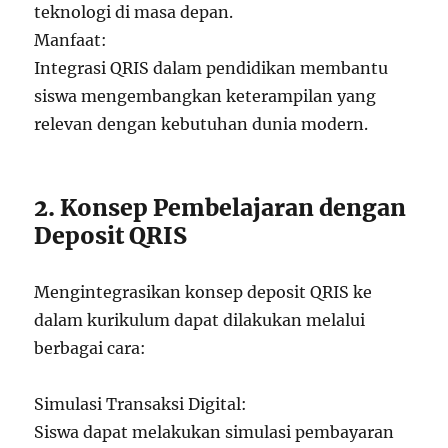
teknologi di masa depan.
Manfaat:
Integrasi QRIS dalam pendidikan membantu
siswa mengembangkan keterampilan yang
relevan dengan kebutuhan dunia modern.
2. Konsep Pembelajaran dengan
Deposit QRIS
Mengintegrasikan konsep deposit QRIS ke
dalam kurikulum dapat dilakukan melalui
berbagai cara:
Simulasi Transaksi Digital:
Siswa dapat melakukan simulasi pembayaran