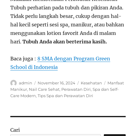
Tubuh perhatian pada tubuh dan pikiran Anda.
Tidak perlu langkah besar, cukup dengan hal-
hal kecil seperti sesi spa, manikur, atau bahkan
menggunakan lotion favorit Anda di malam
hari.
Tubuh Anda akan berterima kasih.
Baca juga :
8 SMA dengan Program Green
School di Indonesia
Author
Posted
Categories
Tags
admin
November 16, 2024
Kesehatan
Manfaat
on
Manikur
,
Nail Care Sehat
,
Perawatan Diri
,
Spa dan Self-
Care Modern
,
Tips Spa dan Perawatan Diri
Cari