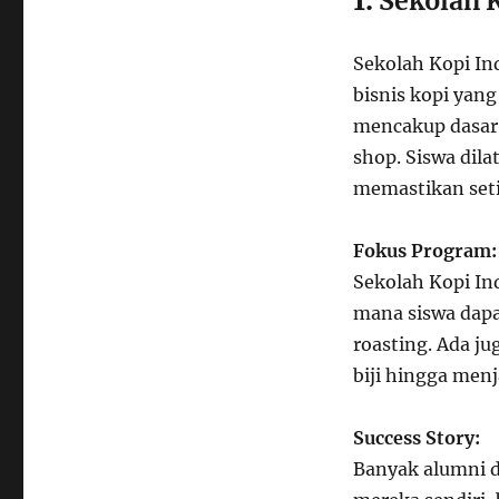
1.
Sekolah 
Sekolah Kopi Ind
bisnis kopi yang
mencakup dasar-
shop. Siswa dil
memastikan seti
Fokus Program:
Sekolah Kopi In
mana siswa dap
roasting. Ada ju
biji hingga menj
Success Story:
Banyak alumni d