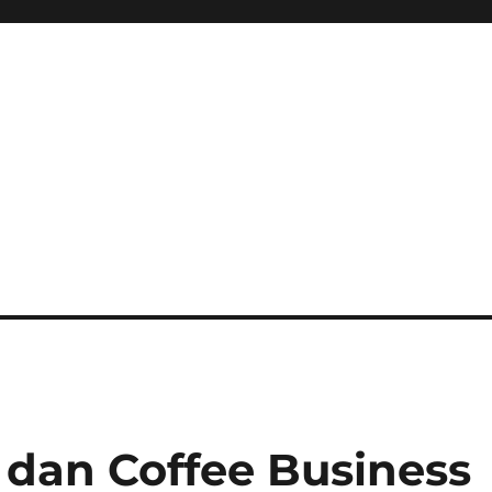
 dan Coffee Business