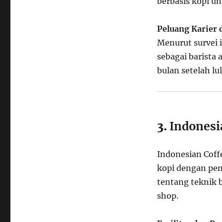
berbasis kopi u
Peluang Karier 
Menurut survei i
sebagai barista
bulan setelah lul
3.
Indonesi
Indonesian Coff
kopi dengan pen
tentang teknik 
shop.