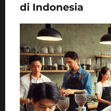
di Indonesia