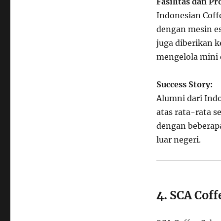
Fasilitas dan Pro
Indonesian Coff
dengan mesin es
juga diberikan k
mengelola mini 
Success Story:
Alumni dari Ind
atas rata-rata s
dengan beberapa
luar negeri.
4.
SCA Coff