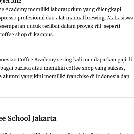
ject Riil:
ee Academy memiliki laboratorium yang dilengkapi
presso profesional dan alat manual brewing. Mahasiswa
esempatan untuk terlibat dalam proyek riil, seperti
coffee shop di kampus.
onesian Coffee Academy sering kali mendapatkan gaji di
ebagai barista atau memiliki coffee shop yang sukses,
 alumni yang kini memiliki franchise di Indonesia dan
ee School Jakarta