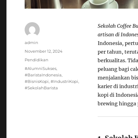
Sekolah Coffee Bu
artisan di Indone
Author
admin
Indonesia, pert
Posted
November 12, 2024
per tahun, teru
on
Categories
Pendidikan
berkualitas. Tid
Tags
#AlumniSukses
,
peluang bagi ca
#BaristaIndonesia
,
menjalankan bisn
#BisnisKopi
,
#IndustriKopi
,
karier di industr
#SekolahBarista
kopi di Indones
brewing hingga 