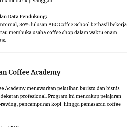
ntuk menarik pelanggan.
dan Data Pendukung:
nternal, 80% lulusan ABC Coffee School berhasil bekerja
 atau membuka usaha coffee shop dalam waktu enam
us.
an Coffee Academy
ee Academy menawarkan pelatihan barista dan bisnis
dekatan profesional. Program ini mencakup pelajaran
brewing, pencampuran kopi, hingga pemasaran coffee