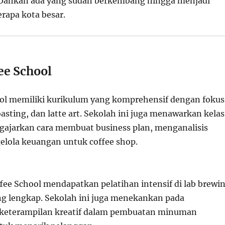
 bahkan ada yang sudah berkembang hingga menjadi
erapa kota besar.
ee School
ol memiliki kurikulum yang komprehensif dengan fokus
asting, dan latte art. Sekolah ini juga menawarkan kelas
gajarkan cara membuat business plan, menganalisis
elola keuangan untuk coffee shop.
ffee School mendapatkan pelatihan intensif di lab brewi
ng lengkap. Sekolah ini juga menekankan pada
eterampilan kreatif dalam pembuatan minuman