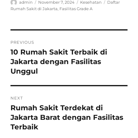
Author
Posted
Categories
Tags
admin
November 7, 2024
Kesehatan
Daftar
on
Rumah Sakit di Jakarta
,
Fasilitas Grade A
Navigasi
PREVIOUS
pos
10 Rumah Sakit Terbaik di
Previous
post:
Jakarta dengan Fasilitas
Unggul
NEXT
Rumah Sakit Terdekat di
Next
post:
Jakarta Barat dengan Fasilitas
Terbaik